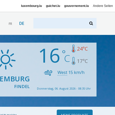
luxembourg.lu
guichet.lu
gouvernement.lu
Andere Seiten
DE
FR
16
24
°C
17
°C
West
15
km/h
XEMBURG
FINDEL
Donnerstag, 06. August 2026 - 08:35 Uhr
MEINE PRODUKTE