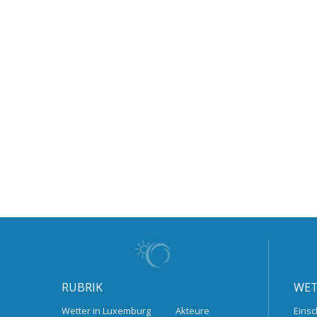
RUBRIK
WET
Wetter in Luxemburg
Akteure
Einsc