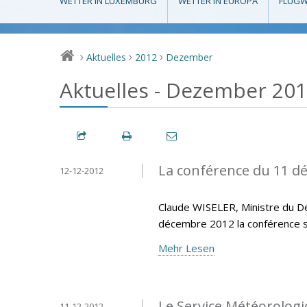
WETTER IN LUXEMBURG
WETTER IN EUROPA
FLUGW
Aktuelles
2012
Dezember
>
>
>
Aktuelles - Dezember 20
La conférence du 11 d
12-12-2012
Claude WISELER, Ministre du Dé
décembre 2012 la conférence s
Mehr Lesen
Le Service Météorolo
11-12-2012