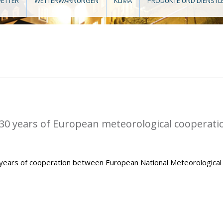
ETTER
WETTERWARNUNGEN
KLIMA
PRODUKTE UND DIENSTL
0 years of European meteorological cooperati
ears of cooperation between European National Meteorological