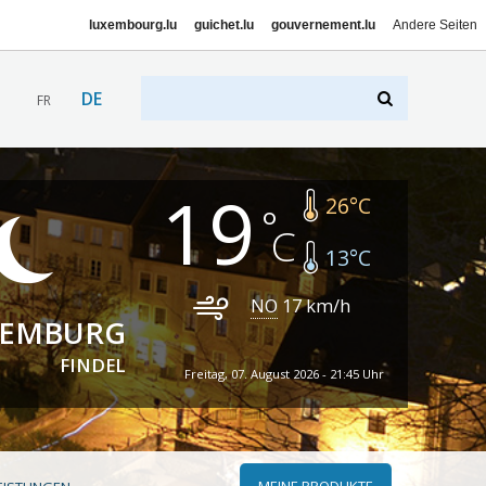
luxembourg.lu
guichet.lu
gouvernement.lu
Andere Seiten
DE
FR
19
26
°C
13
°C
NO
17
km/h
XEMBURG
FINDEL
Freitag, 07. August 2026 - 21:45 Uhr
MEINE PRODUKTE