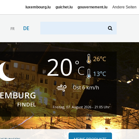
luxembourg.lu
guichet.lu
gouvernement.lu
Andere Seiten
DE
FR
20
26
°C
13
°C
Ost
6
km/h
XEMBURG
FINDEL
Freitag, 07. August 2026 - 21:05 Uhr
MEINE PRODUKTE