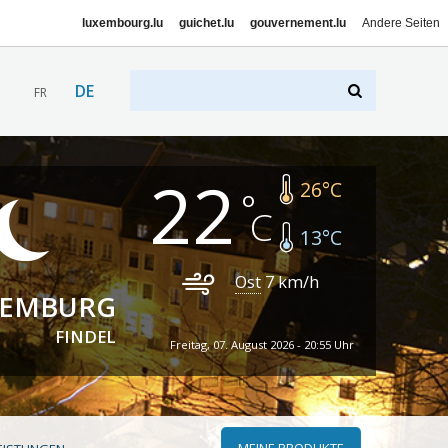
luxembourg.lu
guichet.lu
gouvernement.lu
Andere Seiten
DE
FR
22
26
°C
13
°C
Ost
7
km/h
XEMBURG
FINDEL
Freitag, 07. August 2026 - 20:55 Uhr
MEINE PRODUKTE