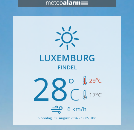
LUXEMBURG
FINDEL
28
29
°C
17
°C
6
km/h
Sonntag, 09. August 2026 - 18:05 Uhr