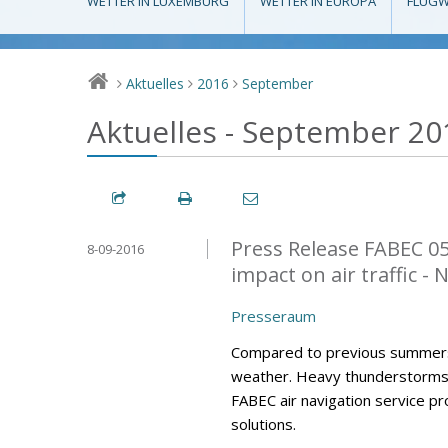
WETTER IN LUXEMBURG
WETTER IN EUROPA
FLUGW
Aktuelles
2016
September
>
>
>
Aktuelles - September 20
Press Release FABEC 0
8-09-2016
impact on air traffic -
Presseraum
Compared to previous summers
weather. Heavy thunderstorms h
FABEC air navigation service p
solutions.