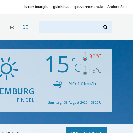
luxembourg.lu
guichet.lu
gouvernement.lu
Andere Seiten
DE
FR
15
30
°C
13
°C
NO
17
km/h
XEMBURG
FINDEL
Samstag, 08. August 2026 - 08:25 Uhr
MEINE PRODUKTE