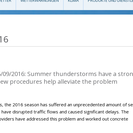
ETTER
WETTERWARNUNGEN
KLIMA
PRODUKTE UND DIENSTL
16
5/09/2016: Summer thunderstorms have a stro
 New procedures help alleviate the problem
, the 2016 season has suffered an unprecedented amount of s
ave disrupted traffic flows and caused significant delays. The
roviders have addressed this problem and worked out concrete