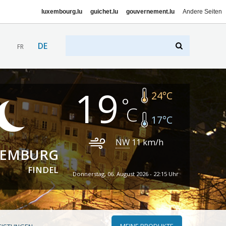
luxembourg.lu
guichet.lu
gouvernement.lu
Andere Seiten
DE
FR
19
24
°C
17
°C
NW
11
km/h
XEMBURG
FINDEL
Donnerstag, 06. August 2026 - 22:15 Uhr
MEINE PRODUKTE