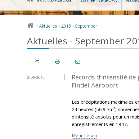
WETTER IN LUXEMBURG
WETTER IN EUROPA
FLUGW
Aktuelles
2015
September
>
>
>
Aktuelles - September 20
Records d’intensité de 
2-09-2015
Findel-Aéroport
Les précipitations maximales en 
24 heures (50.9 l/m²) survenu
d’intensité absolus pour un mo
enregistrements en 1947.
Mehr Lesen