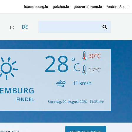
luxembourg.lu
guichet.lu
gouvernement.lu
Andere Seiten
DE
FR
28
30
°C
17
°C
11
km/h
XEMBURG
FINDEL
Sonntag, 09. August 2026 - 11:35 Uhr
MEINE PRODUKTE