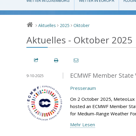
WETTER IN LUXEMBURG
WETTER IN EUROPA
FLUGW
Aktuelles
2025
Oktober
>
>
>
Aktuelles - Oktober 2025
ECMWF Member State V
9-10-2025
Presseraum
On 2 October 2025, MeteoLux (m
hosted an ECMWF Member State 
for Medium-Range Weather Fore
Mehr Lesen