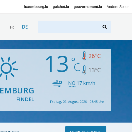
luxembourg.lu
guichet.lu
gouvernement.lu
Andere Seiten
DE
FR
13
26
°C
13
°C
NO
17
km/h
XEMBURG
FINDEL
Freitag, 07. August 2026 - 06:45 Uhr
MEINE PRODUKTE