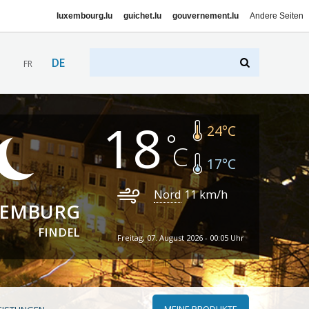
luxembourg.lu
guichet.lu
gouvernement.lu
Andere Seiten
DE
FR
18
24
°C
17
°C
Nord
11
km/h
XEMBURG
FINDEL
Freitag, 07. August 2026 - 00:05 Uhr
MEINE PRODUKTE