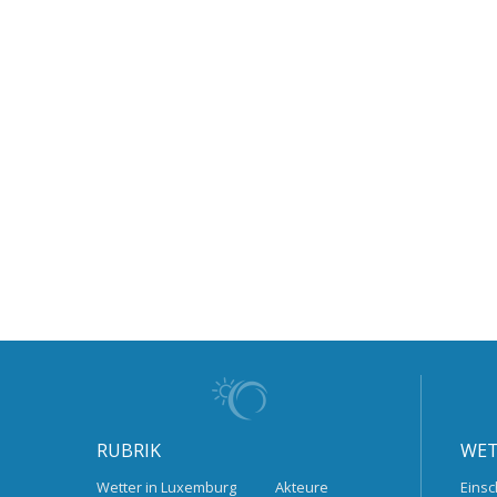
RUBRIK
WET
Wetter in Luxemburg
Akteure
Einsc