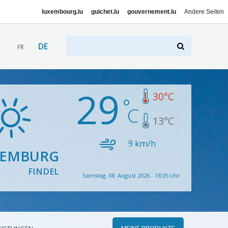
luxembourg.lu
guichet.lu
gouvernement.lu
Andere Seiten
DE
FR
29
30
°C
13
°C
9
km/h
XEMBURG
FINDEL
Samstag, 08. August 2026 - 18:05 Uhr
MEINE PRODUKTE