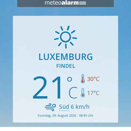
LUXEMBURG
FINDEL
21
30
°C
17
°C
Süd
6
km/h
Sonntag, 09. August 2026 - 08:45 Uhr