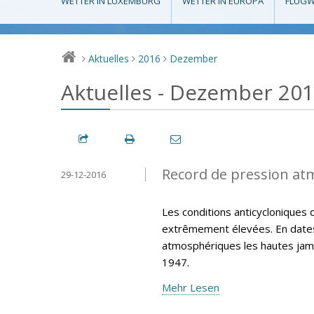
WETTER IN LUXEMBURG
WETTER IN EUROPA
FLUGW
Aktuelles
2016
Dezember
>
>
>
Aktuelles - Dezember 20
Record de pression at
29-12-2016
Les conditions anticycloniques 
extrêmement élevées. En dates
atmosphériques les hautes jama
1947.
Mehr Lesen