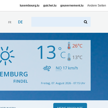
luxembourg.lu
guichet.lu
gouvernement.lu
Andere Seiten
DE
FR
13
26
°C
13
°C
NO
17
km/h
XEMBURG
FINDEL
Freitag, 07. August 2026 - 07:15 Uhr
MEINE PRODUKTE