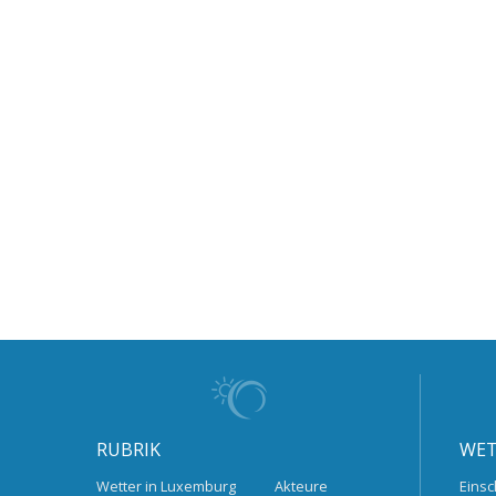
RUBRIK
WET
Wetter in Luxemburg
Akteure
Einsc