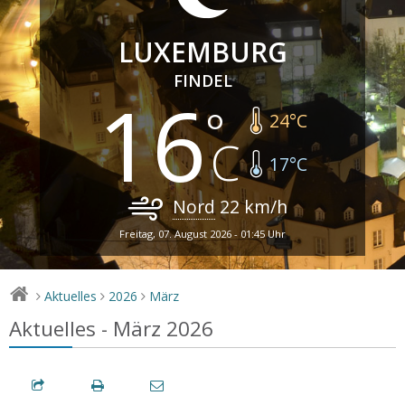
LUXEMBURG
FINDEL
16
24
°C
17
°C
Nord
22
km/h
Freitag, 07. August 2026 - 01:45 Uhr
Aktuelles
2026
März
>
>
>
Aktuelles - März 2026