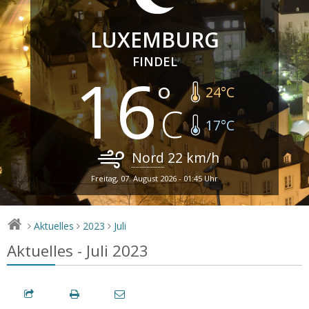
LUXEMBURG
FINDEL
16
24
°C
17
°C
Nord
22
km/h
Freitag, 07. August 2026 - 01:45 Uhr
Aktuelles
2023
Juli
>
>
>
Aktuelles - Juli 2023