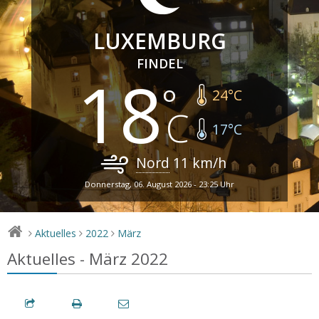
LUXEMBURG
FINDEL
18
24
°C
17
°C
Nord
11
km/h
Donnerstag, 06. August 2026 - 23:25 Uhr
Aktuelles
2022
März
>
>
>
Aktuelles - März 2022