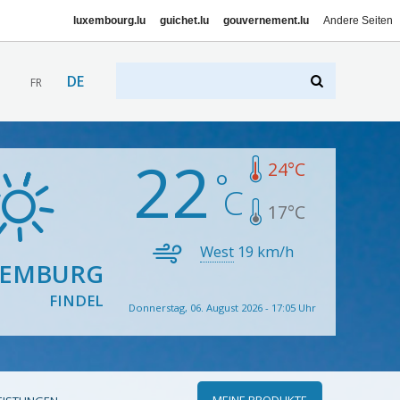
luxembourg.lu
guichet.lu
gouvernement.lu
Andere Seiten
DE
FR
22
24
°C
17
°C
West
19
km/h
XEMBURG
FINDEL
Donnerstag, 06. August 2026 - 17:05 Uhr
MEINE PRODUKTE