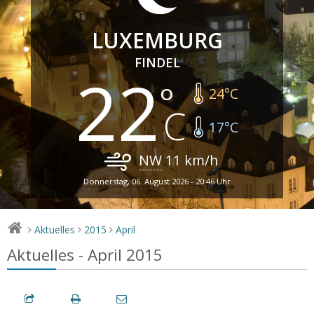
LUXEMBURG
FINDEL
22
24
°C
17
°C
NW
11
km/h
Donnerstag, 06. August 2026 - 20:46 Uhr
Aktuelles
2015
April
>
>
>
Aktuelles - April 2015