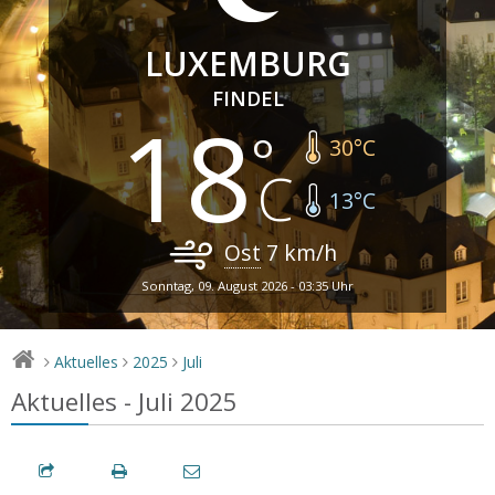
LUXEMBURG
FINDEL
18
30
°C
13
°C
Ost
7
km/h
Sonntag, 09. August 2026 - 03:35 Uhr
Aktuelles
2025
Juli
>
>
>
Aktuelles - Juli 2025