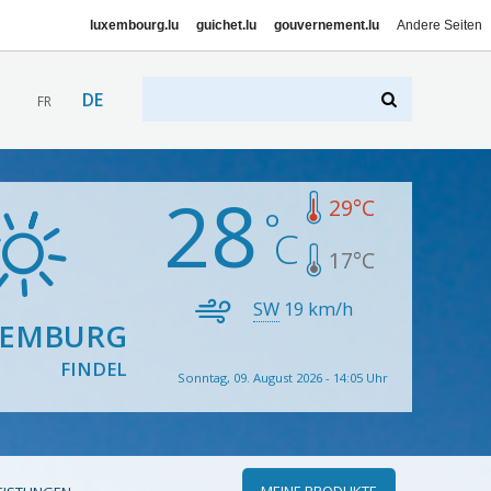
luxembourg.lu
guichet.lu
gouvernement.lu
Andere Seiten
DE
FR
28
29
°C
17
°C
SW
19
km/h
XEMBURG
FINDEL
Sonntag, 09. August 2026 - 14:05 Uhr
MEINE PRODUKTE