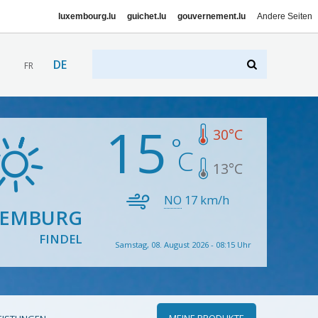
luxembourg.lu
guichet.lu
gouvernement.lu
Andere Seiten
DE
FR
15
30
°C
13
°C
NO
17
km/h
XEMBURG
FINDEL
Samstag, 08. August 2026 - 08:15 Uhr
MEINE PRODUKTE