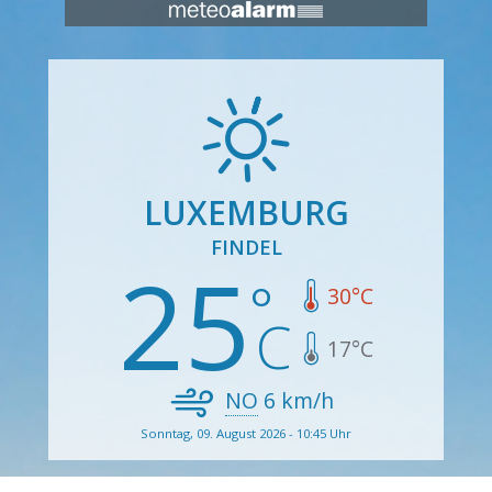
LUXEMBURG
FINDEL
25
30
°C
17
°C
NO
6
km/h
Sonntag, 09. August 2026 - 10:45 Uhr