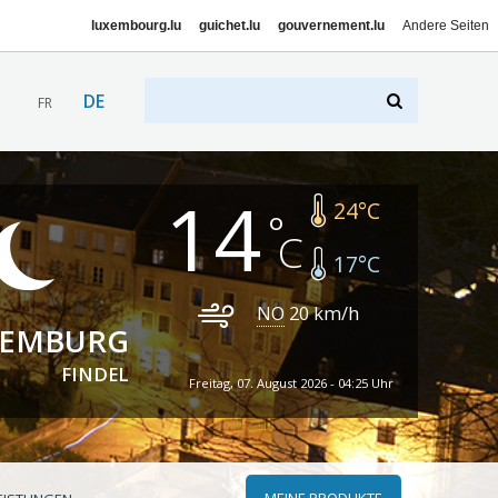
luxembourg.lu
guichet.lu
gouvernement.lu
Andere Seiten
DE
FR
14
24
°C
17
°C
NO
20
km/h
XEMBURG
FINDEL
Freitag, 07. August 2026 - 04:25 Uhr
MEINE PRODUKTE