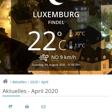
LUXEMBURG
FINDEL
22
30
°C
13
°C
NO
9
km/h
Sonntag, 09. August 2026 - 01:06 Uhr
Aktuelles
2020
April
>
>
>
Aktuelles - April 2020