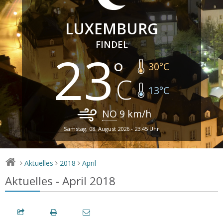
LUXEMBURG
FINDEL
23
30
°C
13
°C
NO
9
km/h
Samstag, 08. August 2026 - 23:45 Uhr
Aktuelles
2018
April
>
>
>
Aktuelles - April 2018