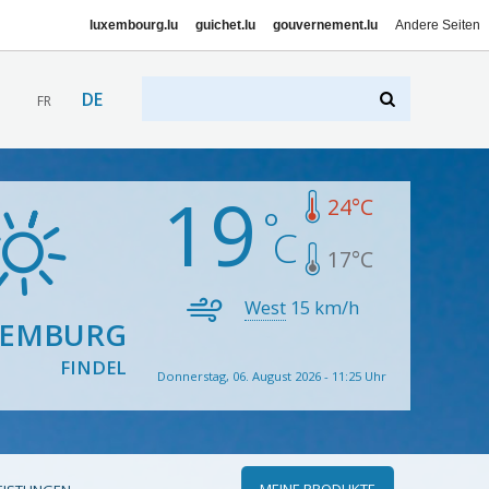
luxembourg.lu
guichet.lu
gouvernement.lu
Andere Seiten
DE
FR
19
24
°C
17
°C
West
15
km/h
XEMBURG
FINDEL
Donnerstag, 06. August 2026 - 11:25 Uhr
MEINE PRODUKTE