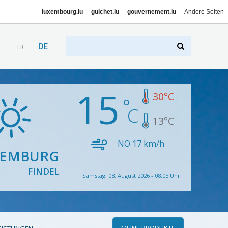
luxembourg.lu
guichet.lu
gouvernement.lu
Andere Seiten
DE
FR
15
30
°C
13
°C
NO
17
km/h
XEMBURG
FINDEL
Samstag, 08. August 2026 - 08:05 Uhr
MEINE PRODUKTE