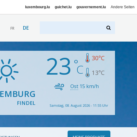
luxembourg.lu
guichet.lu
gouvernement.lu
Andere Seiten
DE
FR
23
30
°C
13
°C
Ost
15
km/h
XEMBURG
FINDEL
Samstag, 08. August 2026 - 11:55 Uhr
MEINE PRODUKTE