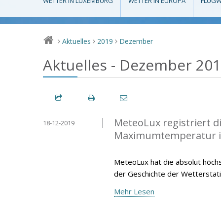
WETTER IN LUXEMBURG
WETTER IN EUROPA
FLUGW
Aktuelles
2019
Dezember
>
>
>
Aktuelles - Dezember 20
MeteoLux registriert 
18-12-2019
Maximumtemperatur 
MeteoLux hat die absolut höc
der Geschichte der Wetterstat
Mehr Lesen