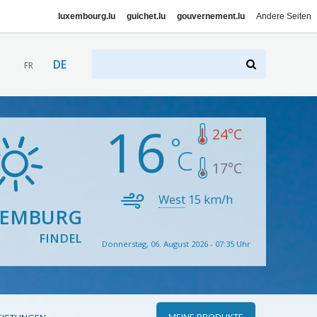
luxembourg.lu
guichet.lu
gouvernement.lu
Andere Seiten
DE
FR
16
24
°C
17
°C
West
15
km/h
XEMBURG
FINDEL
Donnerstag, 06. August 2026 - 07:35 Uhr
MEINE PRODUKTE