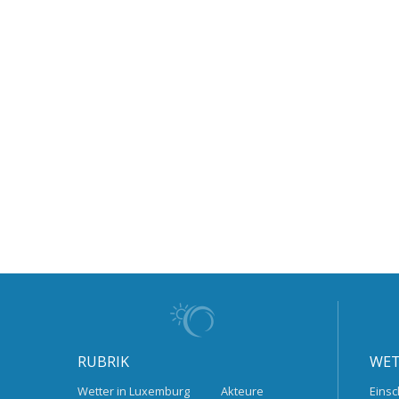
RUBRIK
WET
Wetter in Luxemburg
Akteure
Einsc