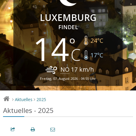
LUXEMBURG
FINDEL
14
24
°C
17
°C
NO
17
km/h
Freitag, 07. August 2026 - 04:55 Uhr
Aktuelles
2025
>
>
Aktuelles - 2025