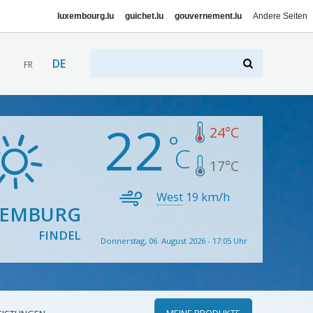
luxembourg.lu
guichet.lu
gouvernement.lu
Andere Seiten
DE
FR
22
24
°C
17
°C
West
19
km/h
XEMBURG
FINDEL
Donnerstag, 06. August 2026 - 17:05 Uhr
MEINE PRODUKTE