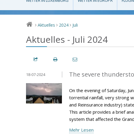
WETTER IN LUXEMBURG
WETTER IN EUROPA
FLUGW
Aktuelles
2024
Juli
>
>
>
Aktuelles - Juli 2024
The severe thunderstor
18-07-2024
On the evening of Saturday, J
torrential rainfall, very strong 
and Reinsurance industry) stat
This article provides a brief a
system that affected the Gran
Mehr Lesen