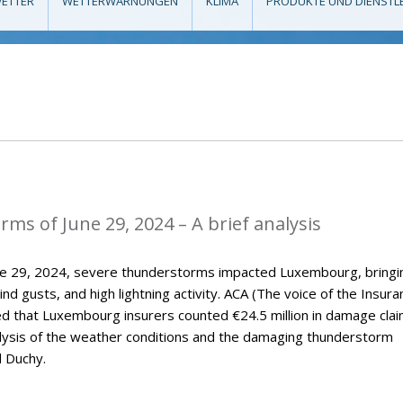
ETTER
WETTERWARNUNGEN
KLIMA
PRODUKTE UND DIENSTL
ms of June 29, 2024 – A brief analysis
une 29, 2024, severe thunderstorms impacted Luxembourg, bringi
wind gusts, and high lightning activity. ACA (The voice of the Insur
ed that Luxembourg insurers counted €24.5 million in damage clai
nalysis of the weather conditions and the damaging thunderstorm
d Duchy.