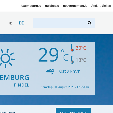
luxembourg.lu
guichet.lu
gouvernement.lu
Andere Seiten
DE
FR
29
30
°C
13
°C
Ost
9
km/h
XEMBURG
FINDEL
Samstag, 08. August 2026 - 17:25 Uhr
MEINE PRODUKTE