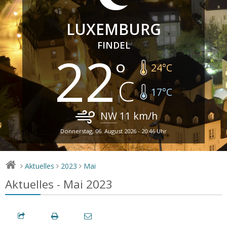
LUXEMBURG
FINDEL
22
24
°C
17
°C
NW
11
km/h
Donnerstag, 06. August 2026 - 20:46 Uhr
Aktuelles
2023
Mai
>
>
>
Aktuelles - Mai 2023