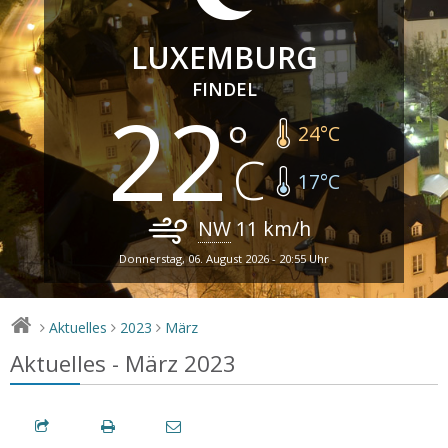
LUXEMBURG
FINDEL
22
24
°C
17
°C
NW
11
km/h
Donnerstag, 06. August 2026 - 20:55 Uhr
Aktuelles
2023
März
>
>
>
Aktuelles - März 2023