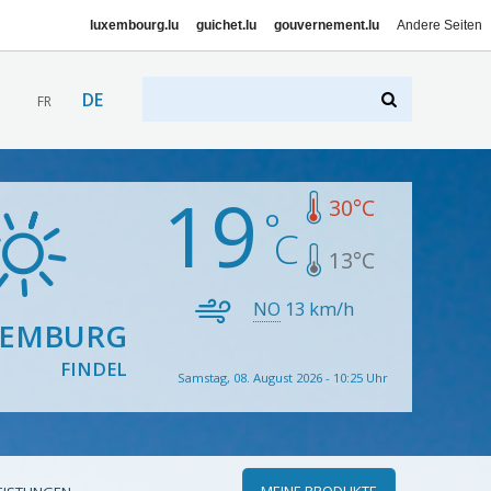
luxembourg.lu
guichet.lu
gouvernement.lu
Andere Seiten
DE
FR
19
30
°C
13
°C
NO
13
km/h
XEMBURG
FINDEL
Samstag, 08. August 2026 - 10:25 Uhr
MEINE PRODUKTE