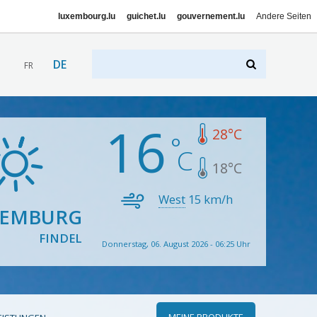
luxembourg.lu
guichet.lu
gouvernement.lu
Andere Seiten
DE
FR
16
28
°C
18
°C
West
15
km/h
XEMBURG
FINDEL
Donnerstag, 06. August 2026 - 06:25 Uhr
MEINE PRODUKTE