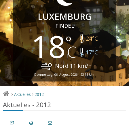
LUXEMBURG
FINDEL
18
24
°C
17
°C
Nord
11
km/h
Donnerstag, 06. August 2026 - 23:15 Uhr
Aktuelles
2012
>
>
Aktuelles - 2012