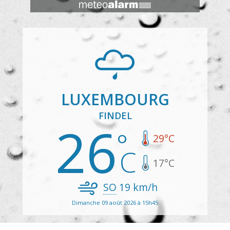
LUXEMBOURG
FINDEL
26
29
°C
17
°C
SO
19
km/h
Dimanche 09 août 2026 à 15h45