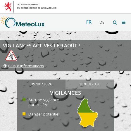
FR
DE
VIGILANCES ACTIVES LE 9 AOÛT !
Plus d'informations
09/08/2026
10/08/2026
VIGILANCES
Aucune vigilance
particulière
Danger potentiel