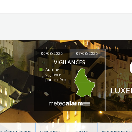
06/08/2026
07/08/2026
VIGILANCES
Aucune
vigilance
particulière
LUX