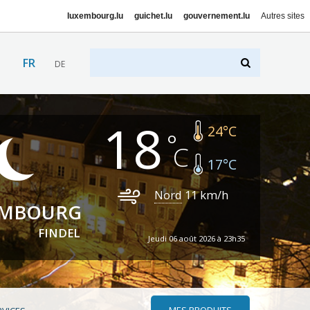
luxembourg.lu
guichet.lu
gouvernement.lu
Autres sites
FR
DE
18
24
°C
17
°C
Nord
11
km/h
EMBOURG
FINDEL
Jeudi 06 août 2026 à 23h35
MES PRODUITS