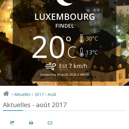
LUXEMBOURG
FINDEL
20
30
°C
13
°C
Est
7
km/h
Dimanche 09 août 2026 à 04h05
Aktuelles
2017
Août
>
>
>
Aktuelles - août 2017