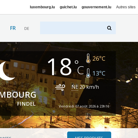
luxembourg.lu
guichet.lu
gouvernement.lu
Autres sites
FR
DE
18
26
°C
13
°C
NE
20
km/h
EMBOURG
FINDEL
Vendredi 07 août 2026 à 23h16
MES PRODUITS