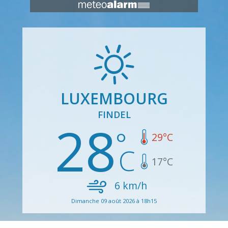
LUXEMBOURG
FINDEL
28
29
°C
17
°C
6
km/h
Dimanche 09 août 2026 à 18h15