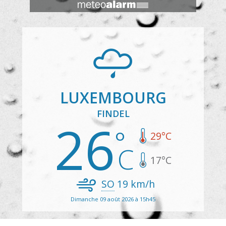
LUXEMBOURG
FINDEL
26
29
°C
17
°C
SO
19
km/h
Dimanche 09 août 2026 à 15h45