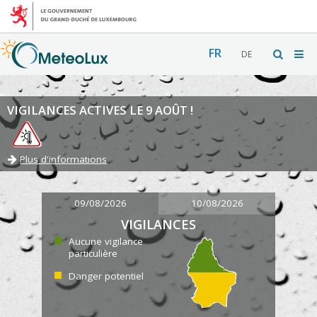
FR
DE
VIGILANCES ACTIVES LE 9 AOÛT !
Plus d'informations
09/08/2026
10/08/2026
VIGILANCES
Aucune vigilance
particulière
Danger potentiel