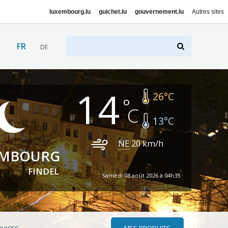
luxembourg.lu
guichet.lu
gouvernement.lu
Autres sites
FR
DE
14
26
°C
13
°C
NE
20
km/h
EMBOURG
FINDEL
Samedi 08 août 2026 à 04h35
MES PRODUITS