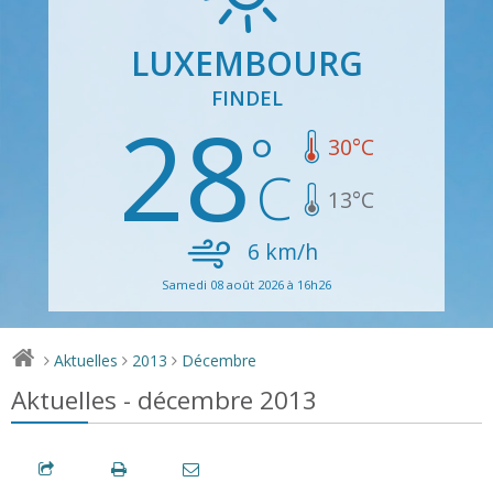
LUXEMBOURG
FINDEL
28
30
°C
13
°C
6
km/h
Samedi 08 août 2026 à 16h26
Aktuelles
2013
Décembre
>
>
>
Aktuelles - décembre 2013