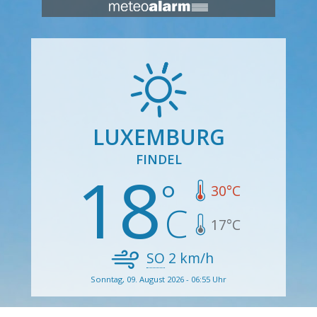
LUXEMBURG
FINDEL
18
30
°C
17
°C
SO
2
km/h
Sonntag, 09. August 2026 - 06:55 Uhr