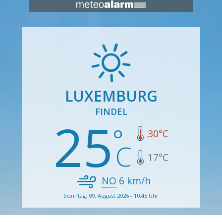
LUXEMBURG
FINDEL
25
30
°C
17
°C
NO
6
km/h
Sonntag, 09. August 2026 - 10:45 Uhr