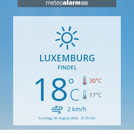
LUXEMBURG
FINDEL
18
30
°C
17
°C
2
km/h
Sonntag, 09. August 2026 - 07:35 Uhr