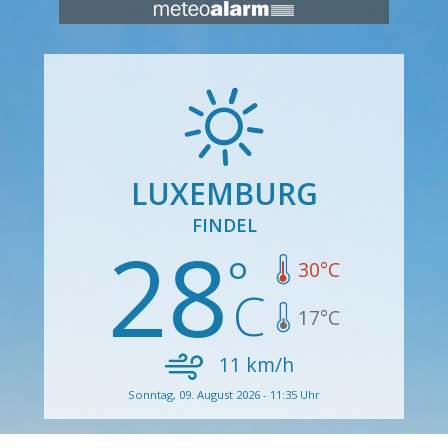
LUXEMBURG
FINDEL
28
30
°C
17
°C
11
km/h
Sonntag, 09. August 2026 - 11:35 Uhr